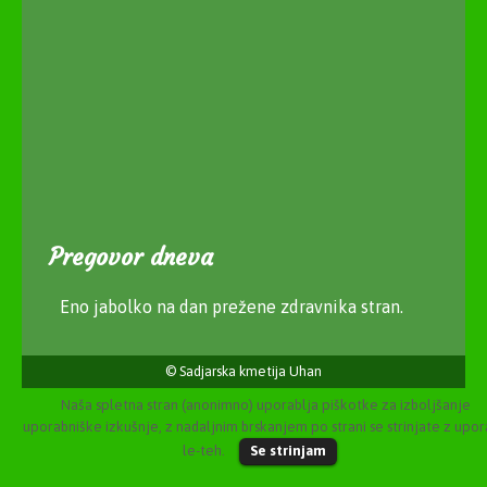
Pregovor dneva
Eno jabolko na dan prežene zdravnika stran.
© Sadjarska kmetija Uhan
Naša spletna stran (anonimno) uporablja piškotke za izboljšanje
uporabniške izkušnje, z nadaljnim brskanjem po strani se strinjate z upo
le-teh.
Se strinjam