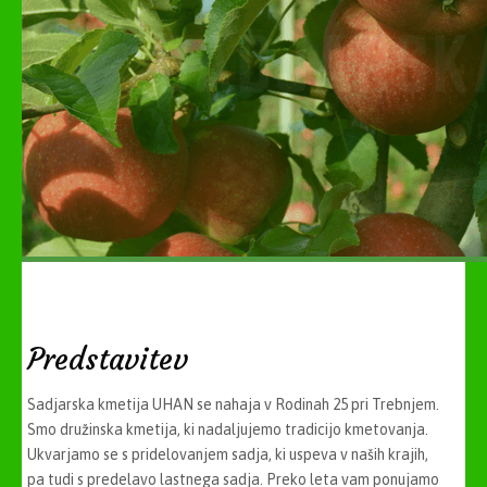
Kmetijska trgovina
O kmetiji
Recepti naše mame
Kontakt
Fotogalerija
Predstavitev
Sadjarska kmetija UHAN se nahaja v Rodinah 25 pri Trebnjem.
Smo družinska kmetija, ki nadaljujemo tradicijo kmetovanja.
Ukvarjamo se s pridelovanjem sadja, ki uspeva v naših krajih,
pa tudi s predelavo lastnega sadja. Preko leta vam ponujamo