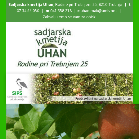
Sadjarska kmetija Uhan
, Rodine pri Trebnjem 25, 8210 Trebnje |
t
07 34 66 050 |
m
041 358 218 |
e
uhan-mak@amis.net
|
Zahvaljujemo se vam za obisk!
Predstavitev
Ponudba